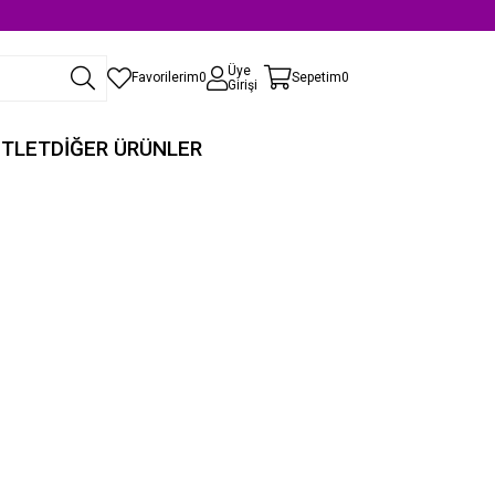
Üye
Favorilerim
0
Sepetim
0
Girişi
TLET
DİĞER ÜRÜNLER