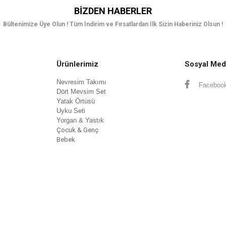
BIZDEN HABERLER
Bültenimize Üye Olun ! Tüm İndirim ve Fırsatlardan İlk Sizin Haberiniz Olsun !
Ürünlerimiz
Sosyal Med
Nevresim Takımı
Faceboo
Dört Mev
sim Set
Yatak Örtüsü
Uyku Seti
Yorgan & Yastık
Çocuk & Genç
Bebek