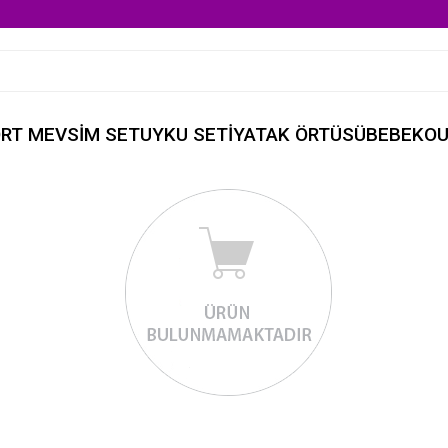
RT MEVSİM SET
UYKU SETİ
YATAK ÖRTÜSÜ
BEBEK
OU