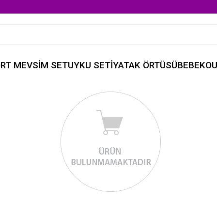
RT MEVSİM SET
UYKU SETİ
YATAK ÖRTÜSÜ
BEBEK
OU