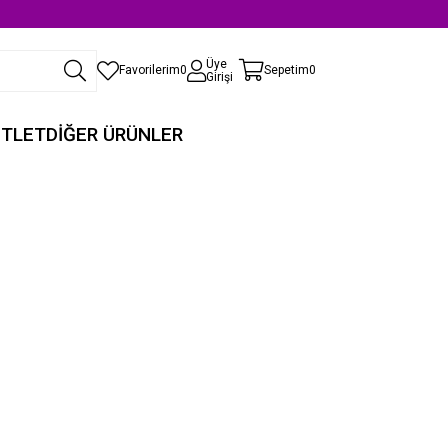
Üye
Favorilerim
0
Sepetim
0
Girişi
TLET
DİĞER ÜRÜNLER