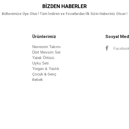
BIZDEN HABERLER
Bültenimize Üye Olun ! Tüm İndirim ve Fırsatlardan İlk Sizin Haberiniz Olsun !
Ürünlerimiz
Sosyal Med
Nevresim Takımı
Faceboo
Dört Mev
sim Set
Yatak Örtüsü
Uyku Seti
Yorgan & Yastık
Çocuk & Genç
Bebek